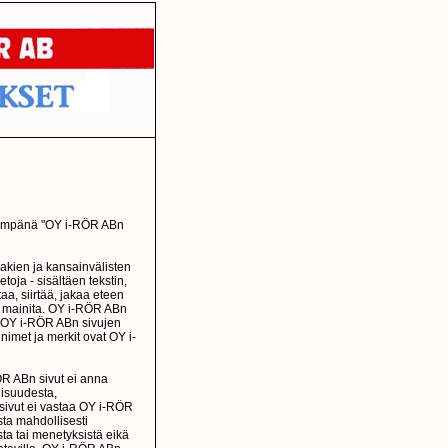
äljempänä "OY i-RÖR ABn
akien ja kansainvälisten
toja - sisältäen tekstin,
taa, siirtää, jakaa eteen
sin mainita. OY i-RÖR ABn
. OY i-RÖR ABn sivujen
nimet ja merkit ovat OY i-
ÖR ABn sivut ei anna
lisuudesta,
 sivut ei vastaa OY i-RÖR
sta mahdollisesti
ista tai menetyksistä eikä