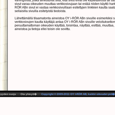
vahingoista, jotka aiheutuvat siitä, että sivut eivät ole käytettävissä tai 
sivut varaa oikeuden muuttaa verkkosivujaan tai estää niiden käyttö ha
RÖR ABn sivut ei vastaa verkkosivuillaan esitettyjen linkkien kautta saatav
sellaisilla sivuilla esitetyistä tiedoista.
Lähettämällä tilaamatonta aineistoa OY i-RÖR ABn sivuille esimerkiksi s
verkkosivujen kautta käyttäjä antaa OY i-RÖR ABn sivuille veloituksetto
peruuttamattoman oikeuden käyttää, toisintaa, näyttää, esittää, muuttaa, s
aineistoa ja tietoja ellei toisin ole sovittu.
syyden suoja
Ota yhteytt�
Copyright © 2009-2011 OY I-RÖR AB, kaikki oikeudet pid�