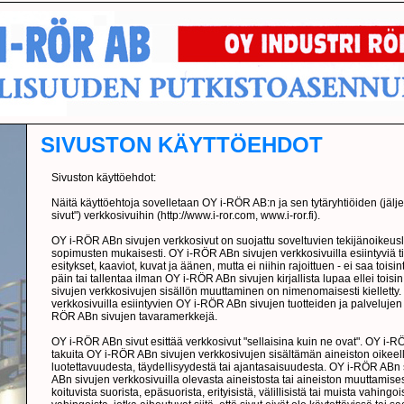
SIVUSTON KÄYTTÖEHDOT
Sivuston käyttöehdot:
Näitä käyttöehtoja sovelletaan OY i-RÖR AB:n ja sen tytäryhtiöiden (j
sivut") verkkosivuihin (http://www.i-ror.com, www.i-ror.fi).
OY i-RÖR ABn sivujen verkkosivut on suojattu soveltuvien tekijänoikeusl
sopimusten mukaisesti. OY i-RÖR ABn sivujen verkkosivuilla esiintyviä tie
esitykset, kaaviot, kuvat ja äänen, mutta ei niihin rajoittuen - ei saa toisin
päin tai tallentaa ilman OY i-RÖR ABn sivujen kirjallista lupaa ellei toi
sivujen verkkosivujen sisällön muuttaminen on nimenomaisesti kielletty
verkkosivuilla esiintyvien OY i-RÖR ABn sivujen tuotteiden ja palvelujen 
RÖR ABn sivujen tavaramerkkejä.
OY i-RÖR ABn sivut esittää verkkosivut "sellaisina kuin ne ovat". OY i-R
takuita OY i-RÖR ABn sivujen verkkosivujen sisältämän aineiston oikeel
luotettavuudesta, täydellisyydestä tai ajantasaisuudesta. OY i-RÖR ABn
ABn sivujen verkkosivuilla olevasta aineistosta tai aineiston muuttamise
koituvista suorista, epäsuorista, erityisistä, välillisistä tai muista vahingo