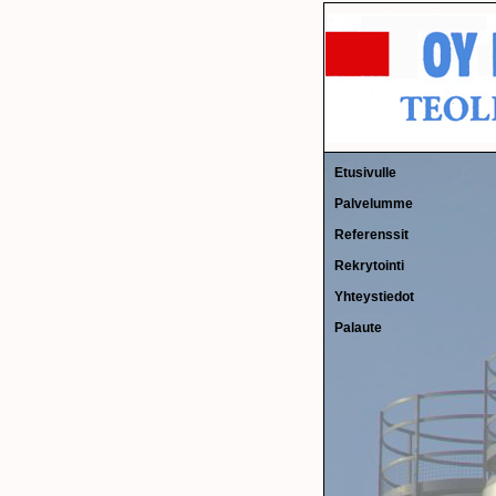
Etusivulle
Palvelumme
Referenssit
Rekrytointi
Yhteystiedot
Palaute