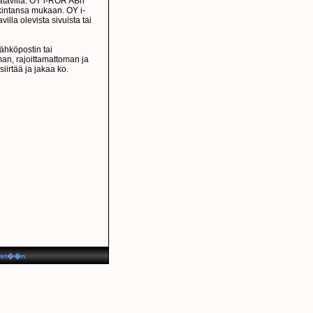
saatavilla. OY i-RÖR ABn
rkintansa mukaan. OY i-
illa olevista sivuista tai
ähköpostin tai
man, rajoittamattoman ja
iirtää ja jakaa ko.
tet��n.